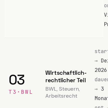
o
V
P
star
→
De
2026
Wirtschaftlich-
03
daue
rechtlicher Teil
BWL, Steuern,
→
3
T3·BWL
Arbeitsrecht
Mona
ort 