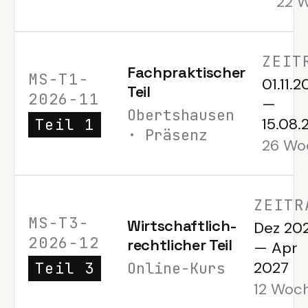
22 
ZEIT
Fachpraktischer
MS-T1-
01.11.
Teil
2026-11
—
Obertshausen
15.08.
Teil 1
· Präsenz
26 Wo
ZEITR
MS-T3-
Wirtschaftlich-
Dez 20
2026-12
rechtlicher Teil
—
Apr
2027
Teil 3
Online-Kurs
12 Woc