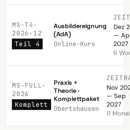
ZEI
MS-T4-
Ausbildereignung
Dez 
2026-12
(AdA)
—
Ap
2027
Teil 4
Online-Kurs
6 Wo
ZEITR
Praxis +
MS-FULL-
Nov 20
Theorie ·
2026
—
Sep
Komplettpaket
2027
Komplett
Obertshausen
11 Mona