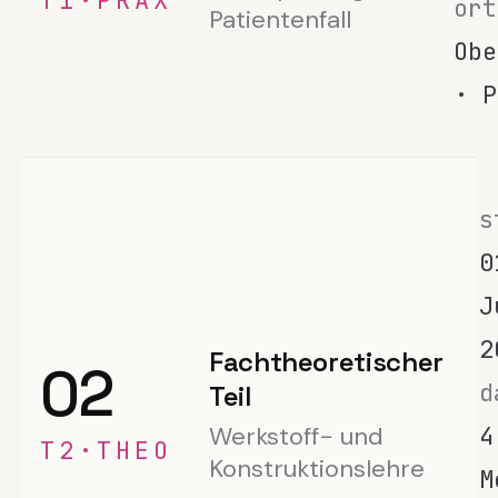
T1·PRAX
ort
Patientenfall
Obe
· P
s
0
J
2
Fachtheoretischer
02
d
Teil
Werkstoff- und
4
T2·THEO
Konstruktionslehre
M