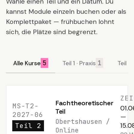
Wähle einen Teil und ein Datum. Du
kannst Module einzeln buchen oder als
Komplettpaket — frühbuchen lohnt
sich, die Plätze sind begrenzt.
5
1
Alle Kurse
Teil 1 · Praxis
Teil 2
ZEI
Fachtheoretischer
MS-T2-
01.0
Teil
2027-06
—
Obertshausen /
15.0
Teil 2
Online