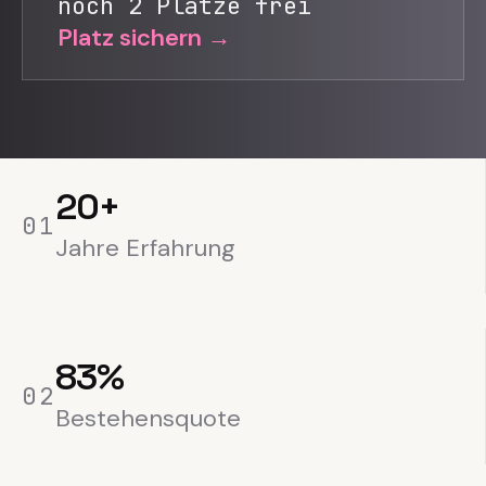
noch 2 Plätze frei
Platz sichern →
20+
0
1
Jahre Erfahrung
83%
0
2
Bestehensquote